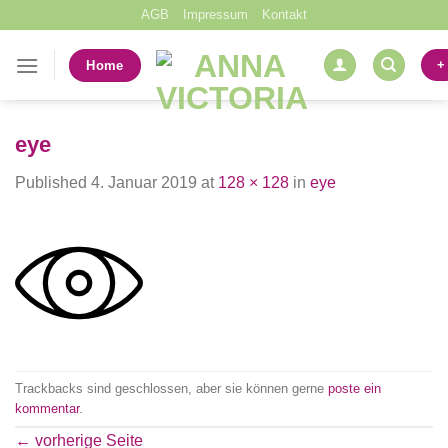
Skip
AGB
Impressum
Kontakt
to
content
+
Home
eye
Published
4. Januar 2019
at
128 × 128
in
eye
Trackbacks sind geschlossen, aber sie können gerne
poste ein
kommentar
.
←
vorherige Seite