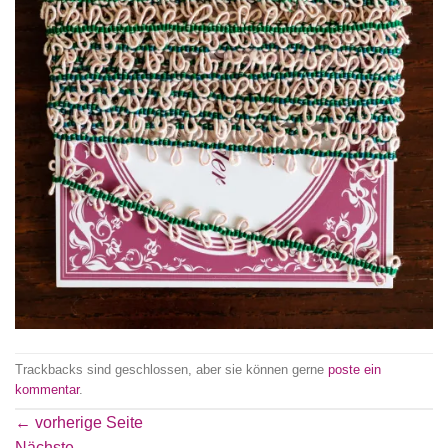
Trackbacks sind geschlossen, aber sie können gerne
poste ein
kommentar
.
←
vorherige Seite
Nächste
→