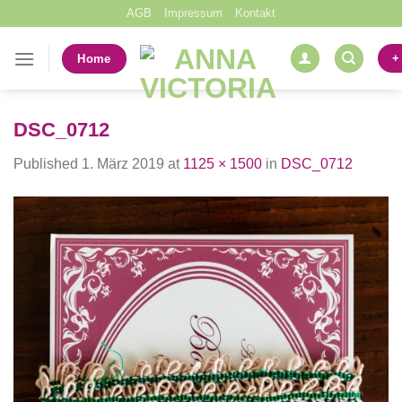
Skip
AGB
Impressum
Kontakt
to
content
+
Home
DSC_0712
Published
1. März 2019
at
1125 × 1500
in
DSC_0712