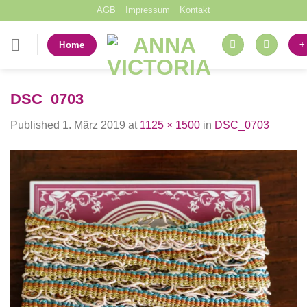
Skip
AGB
Impressum
Kontakt
to
content
+
Home
DSC_0703
Published
1. März 2019
at
1125 × 1500
in
DSC_0703