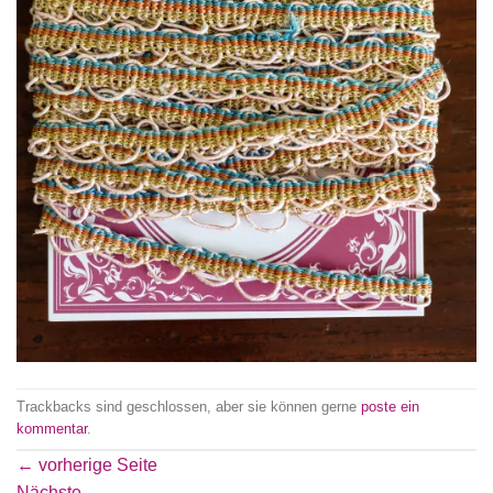
Trackbacks sind geschlossen, aber sie können gerne
poste ein
kommentar
.
←
vorherige Seite
Nächste
→