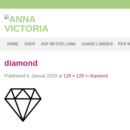
Skip
to
content
HOME
SHOP
AUF BESTELLUNG
GANZE LÄNGEN
PER 
diamond
Published
4. Januar 2019
at
128 × 128
in
diamond