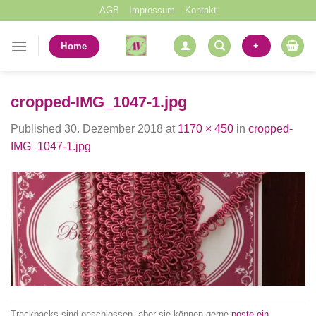
Skip
AGB
Impressum
Kontakt
to
content
+
Home
cropped-IMG_1047-1.jpg
Published
30. Dezember 2018
at
1170 × 450
in
cropped-
IMG_1047-1.jpg
Trackbacks sind geschlossen, aber sie können gerne
poste ein