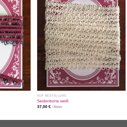
Wunschliste
Wunschliste
AUF BESTELLUNG
Seidenborte weiß
37,00
€
/ Meter